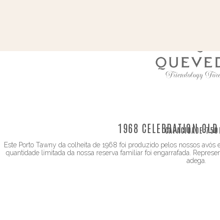
1968 CELEBRATION OLD
CAPACIDADE:
750
Este Porto Tawny da colheita de 1968 foi produzido pelos nossos avós
quantidade limitada da nossa reserva familiar foi engarrafada. Repres
adega.