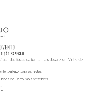
ADVENTO
EDIÇÃO ESPECIAL
rutar das festas da forma mais doce e: um Vinho do
te perfeito para as festas.
Vinhos do Porto mais vendidos!
ca:
0ml