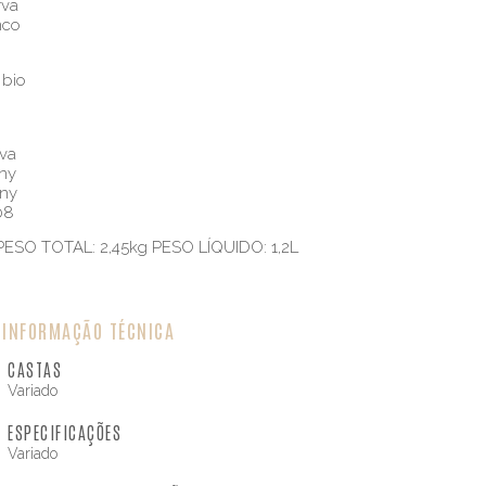
rva
nco
 bio
va
wny
wny
08
 PESO TOTAL: 2,45kg PESO LÍQUIDO: 1,2L
INFORMAÇÃO TÉCNICA
CASTAS
Variado
ESPECIFICAÇÕES
Variado