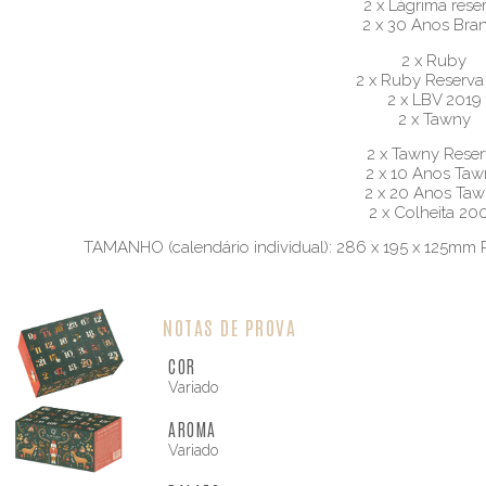
2 x Lágrima rese
2 x 30 Anos Bra
2 x Ruby
2 x Ruby Reserva
2 x LBV 2019
2 x Tawny
2 x Tawny Reser
2 x 10 Anos Ta
2 x 20 Anos Ta
2 x Colheita 20
TAMANHO (calendário individual): 286 x 195 x 125mm
NOTAS DE PROVA
COR
Variado
AROMA
Variado