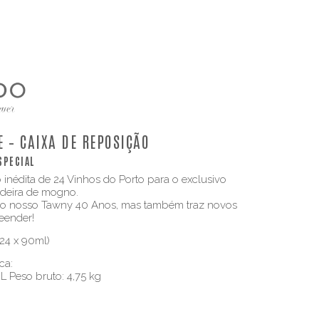
 – CAIXA DE REPOSIÇÃO
SPECIAL
 inédita de 24 Vinhos do Porto para o exclusivo
deira de mogno.
o o nosso Tawny 40 Anos, mas também traz novos
eender!
4 x 90ml)
ca:
6 L Peso bruto: 4,75 kg