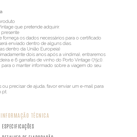
a
produto
Vintage que pretende adquirir.
 presente
 forneça os dados necessários para o certificado
será enviado dentro de alguns dias.
nas dentro da União Europeia)
ximadamente dois anos após a vindima), entraremos
ira e 6 garrafas de vinho do Porto Vintage (75cl).
ita para o manter informado sobre a viagem do seu
 ou precisar de ajuda, favor enviar um e-mail para
.pt
.
INFORMAÇÃO TÉCNICA
ESPECIFICAÇÕES