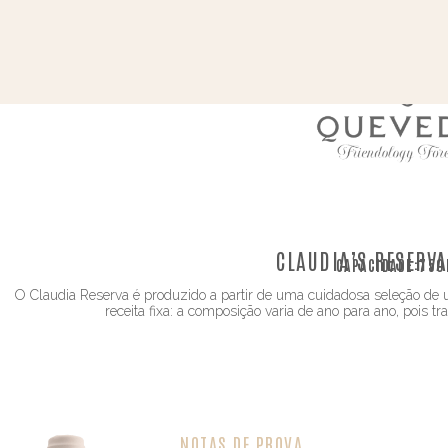
CLAUDIA’S RESERV
CAPACIDADE:
750
O Claudia Reserva é produzido a partir de uma cuidadosa seleção d
receita fixa: a composição varia de ano para ano, pois 
NOTAS DE PROVA