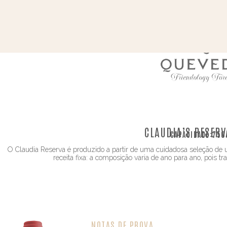
CLAUDIA’S RESERV
CAPACIDADE:
750
O Claudia Reserva é produzido a partir de uma cuidadosa seleção d
receita fixa: a composição varia de ano para ano, pois 
NOTAS DE PROVA