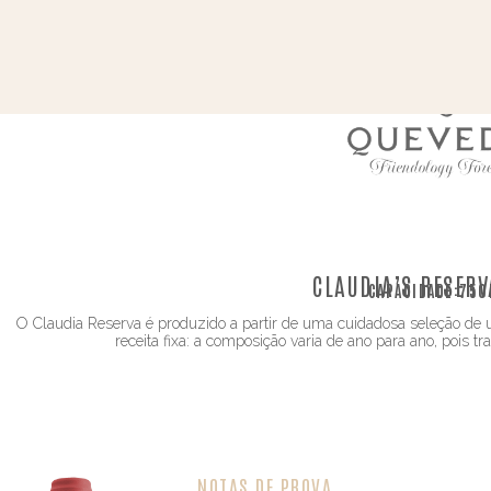
CLAUDIA’S RESERV
CAPACIDADE:
750
O Claudia Reserva é produzido a partir de uma cuidadosa seleção d
receita fixa: a composição varia de ano para ano, pois 
NOTAS DE PROVA