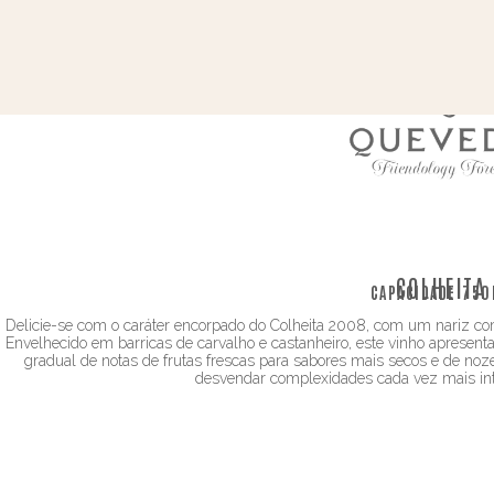
COLHEITA
CAPACIDADE:
750
Delicie-se com o caráter encorpado do Colheita 2008, com um nariz comp
Envelhecido em barricas de carvalho e castanheiro, este vinho apresent
gradual de notas de frutas frescas para sabores mais secos e de noz
desvendar complexidades cada vez mais int