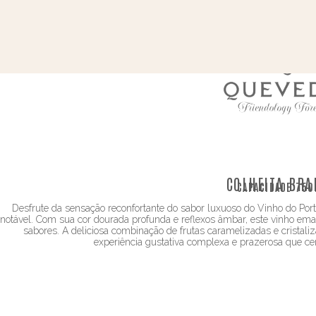
COLHEITA BRA
CAPACIDADE:
750
Desfrute da sensação reconfortante do sabor luxuoso do Vinho do Po
notável. Com sua cor dourada profunda e reflexos âmbar, este vinho e
sabores. A deliciosa combinação de frutas caramelizadas e cristal
experiência gustativa complexa e prazerosa que cer