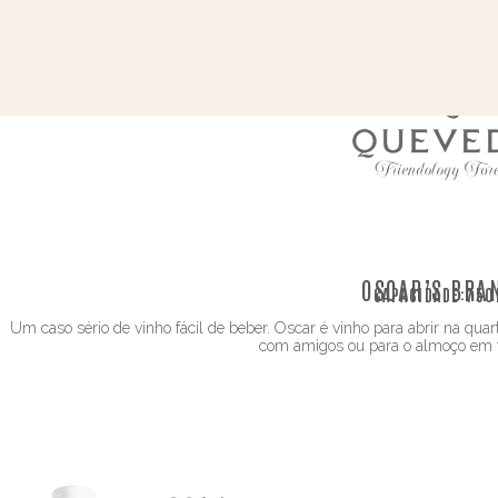
OSCAR’S BRA
CAPACIDADE:
750
Um caso sério de vinho fácil de beber. Oscar é vinho para abrir na quar
com amigos ou para o almoço em f