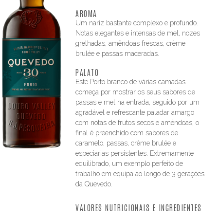
AROMA
Um nariz bastante complexo e profundo.
Notas elegantes e intensas de mel, nozes
grelhadas, amêndoas frescas, crème
brulée e passas maceradas.
PALATO
Este Porto branco de várias camadas
começa por mostrar os seus sabores de
passas e mel na entrada, seguido por um
agradável e refrescante paladar amargo
com notas de frutos secos e amêndoas, o
final é preenchido com sabores de
caramelo, passas, crème brulée e
especiarias persistentes. Extremamente
equilibrado, um exemplo perfeito de
trabalho em equipa ao longo de 3 gerações
da Quevedo.
VALORES NUTRICIONAIS E INGREDIENTES