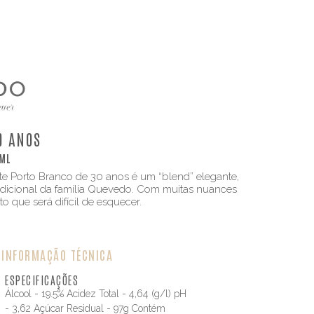
0 ANOS
ML
e Porto Branco de 30 anos é um “blend” elegante,
radicional da família Quevedo. Com muitas nuances
o que será difícil de esquecer.
INFORMAÇÃO TÉCNICA
ESPECIFICAÇÕES
Álcool - 19.5% Acidez Total - 4,64 (g/l) pH
- 3,62 Açúcar Residual - 97g Contém