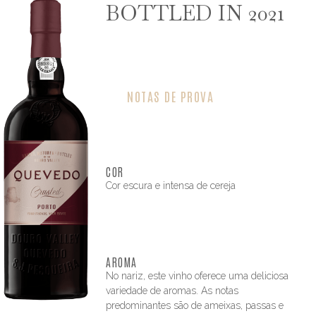
BOTTLED IN 2021
NOTAS DE PROVA
COR
Cor escura e intensa de cereja
AROMA
No nariz, este vinho oferece uma deliciosa
variedade de aromas. As notas
predominantes são de ameixas, passas e