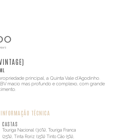
 VINTAGE)
ML
opriedade principal, a Quinta Vale d’Agodinho.
 LBV macio mas profundo e complexo, com grande
cimento.
INFORMAÇÃO TÉCNICA
CASTAS
Touriga Nacional (30%), Touriga Franca
(25%), Tinta Roriz (15%) Tinto Cão (5%),