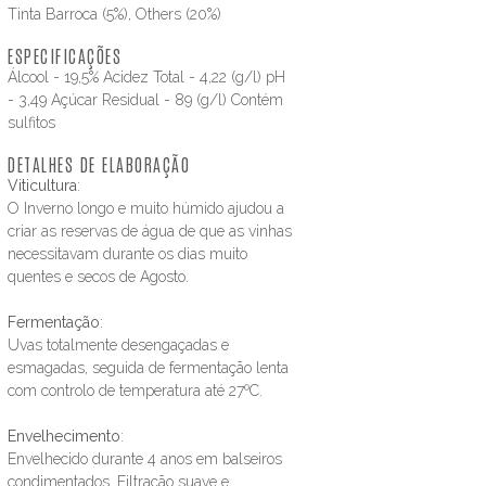
Tinta Barroca (5%), Others (20%)
ESPECIFICAÇÕES
Álcool - 19,5% Acidez Total - 4,22 (g/l) pH
- 3,49 Açúcar Residual - 89 (g/l) Contém
sulfitos
DETALHES DE ELABORAÇÃO
Viticultura
:
O Inverno longo e muito húmido ajudou a
criar as reservas de água de que as vinhas
necessitavam durante os dias muito
quentes e secos de Agosto.
Fermentação
:
Uvas totalmente desengaçadas e
esmagadas, seguida de fermentação lenta
com controlo de temperatura até 27ºC.
Envelhecimento
:
Envelhecido durante 4 anos em balseiros
condimentados. Filtração suave e