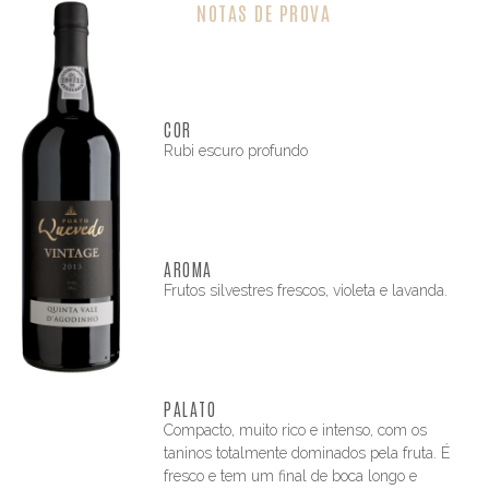
NOTAS DE PROVA
COR
Rubi escuro profundo
AROMA
Frutos silvestres frescos, violeta e lavanda.
PALATO
Compacto, muito rico e intenso, com os
taninos totalmente dominados pela fruta. É
fresco e tem um final de boca longo e