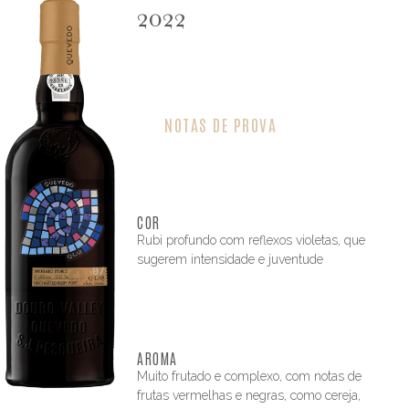
2022
NOTAS DE PROVA
COR
Rubi profundo com reflexos violetas, que
sugerem intensidade e juventude
AROMA
Muito frutado e complexo, com notas de
frutas vermelhas e negras, como cereja,