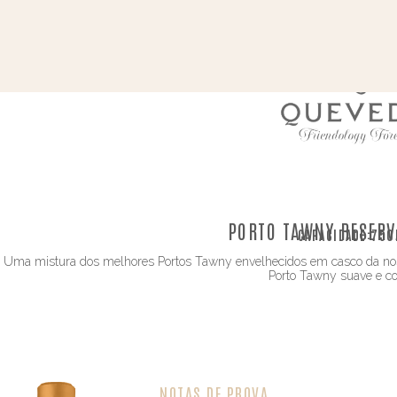
PORTO TAWNY RESERV
CAPACIDADE:
750
Uma mistura dos melhores Portos Tawny envelhecidos em casco da no
Porto Tawny suave e c
NOTAS DE PROVA