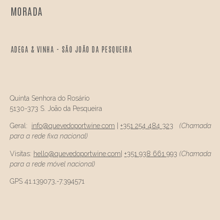
MORADA
ADEGA & VINHA - SÃO JOÃO DA PESQUEIRA
Quinta Senhora do Rosário
5130-373 S. João da Pesqueira
Geral:
info@
quevedo
portwine.com
|
+351 254 484 323
(Chamada
para a rede fixa nacional)
Visitas:
hello@
quevedo
portwine.com
|
+351 938 661 993
(Chamada
para a rede móvel nacional)
GPS 41.139073,-7.394571