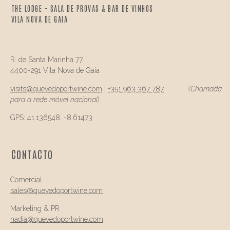
THE LODGE - SALA DE PROVAS & BAR DE VINHOS
VILA NOVA DE GAIA
R. de Santa Marinha 77
4400-291 Vila Nova de Gaia
visits@
quevedo
portwine.com
|
+351 963 367 787
(Chamada
para a rede móvel nacional)
GPS: 41.136548, -8.61473
CONTACTO
Comercial
sales@quevedo
portwine.com
Marketing & PR
nadia@
quevedo
portwine.com