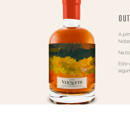
OU
A pri
Notas
Na bo
Este 
algum