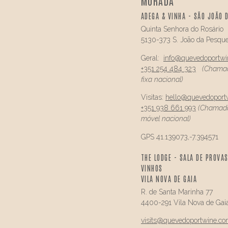
MORADA
ADEGA & VINHA - SÃO JOÃO 
Quinta Senhora do Rosário
5130-373 S. João da Pesque
Geral:
info@
quevedo
portw
+351 254 484 323
(Chamad
fixa nacional)
Visitas:
hello@
quevedo
port
+351 938 661 993
(Chamada
móvel nacional)
GPS 41.139073,-7.394571
THE LODGE - SALA DE PROVAS
VINHOS
VILA NOVA DE GAIA
R. de Santa Marinha 77
4400-291 Vila Nova de Gai
visits@
quevedo
portwine.c