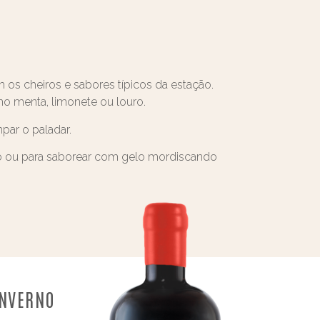
m os cheiros e sabores típicos da estação.
mo menta, limonete ou louro.
par o paladar.
ouro ou para saborear com gelo mordiscando
INVERNO