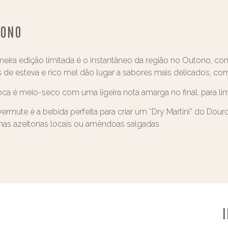
TONO
meira edição limitada é o instantâneo da região no Outono, co
 de esteva e rico mel dão lugar a sabores mais delicados, co
ca é meio-seco com uma ligeira nota amarga no final, para lim
vermute é a bebida perfeita para criar um “Dry Martini” do D
as azeitonas locais ou amêndoas salgadas.