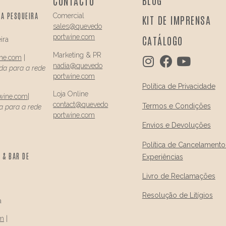
BLOG
CONTACTO
DA PESQUEIRA
Comercial
KIT DE IMPRENSA
sales@quevedo
portwine.com
CATÁLOGO
ira
Marketing & PR
ine.com
|
nadia@
quevedo
a para a rede
portwine.com
Política de Privacidade
Loja Online
wine.com
|
contact@
quevedo
Termos e Condições
 para a rede
portwine.com
Envios e Devoluções
Política de Cancelamento
 & BAR DE
Experiências
Livro de Reclamações
Resolução de Litígios
a
om
|