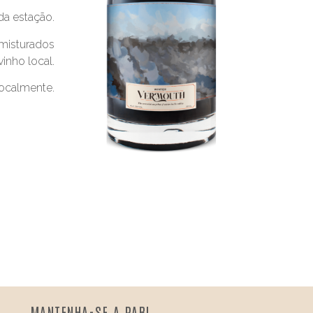
da estação.
 misturados
inho local.
localmente.
MANTENHA-SE A PAR!