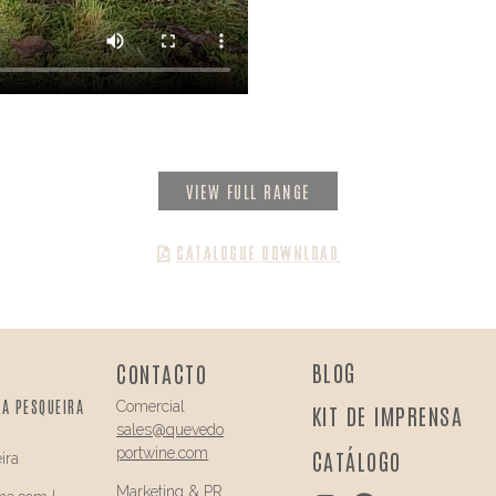
VIEW FULL RANGE
CATALOGUE DOWNLOAD
BLOG
CONTACTO
DA PESQUEIRA
Comercial
KIT DE IMPRENSA
sales@quevedo
portwine.com
CATÁLOGO
ira
Marketing & PR