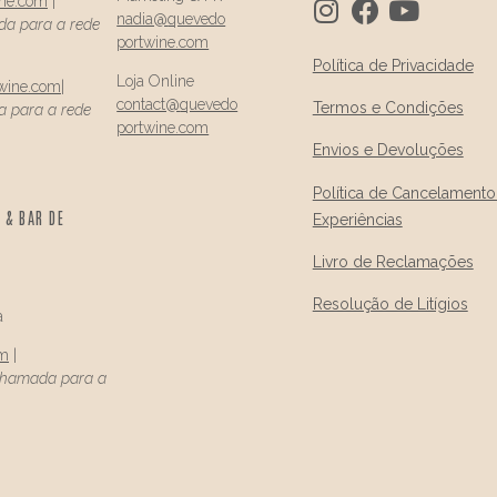
ine.com
|
nadia@
quevedo
a para a rede
portwine.com
Política de Privacidade
Loja Online
wine.com
|
contact@
quevedo
Termos e Condições
 para a rede
portwine.com
Envios e Devoluções
Política de Cancelamento
 & BAR DE
Experiências
Livro de Reclamações
Resolução de Litígios
a
om
|
Chamada para a