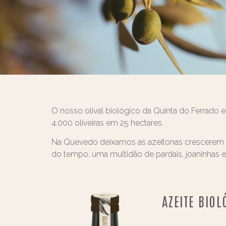
O nosso olival biológico da Quinta do Ferrado 
4.000 oliveiras em 25 hectares.
Na Quevedo deixamos as azeitonas crescerem nat
do tempo, uma multidão de pardais, joaninhas 
AZEITE BIO