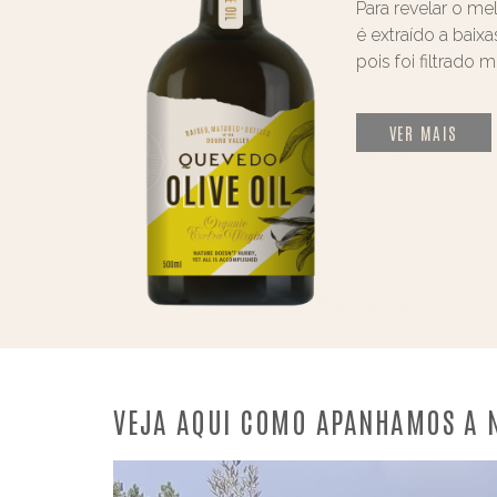
Para revelar o me
é extraído a bai
pois foi filtrado
VER MAIS
VEJA AQUI COMO APANHAMOS A N