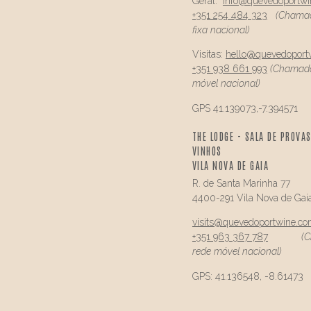
Geral:
info@
quevedo
portw
+351 254 484 323
(Chamad
fixa nacional)
Visitas:
hello@
quevedo
port
+351 938 661 993
(Chamada
móvel nacional)
GPS 41.139073,-7.394571
THE LODGE - SALA DE PROVAS
VINHOS
VILA NOVA DE GAIA
R. de Santa Marinha 77
4400-291 Vila Nova de Gai
visits@
quevedo
portwine.c
+351 963 367 787
(
rede móvel nacional)
GPS: 41.136548, -8.61473