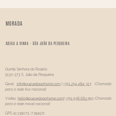
MORADA
ADEGA & VINHA - SÃO JOÃO DA PESQUEIRA
Quinta Senhora do Rosário
5130-373 S. João da Pesqueira
Geral:
info@
quevedo
portwine.com
|
+351 254 484 323
(Chamada
para a rede fixa nacional)
Visitas:
hello@
quevedo
portwine.com
|
+351 938 661 993
(Chamada
para a rede móvel nacional)
GPS 41.139073,-7.394571