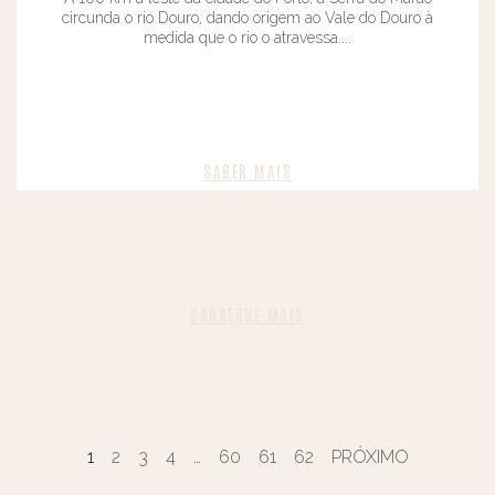
circunda o rio Douro, dando origem ao Vale do Douro à
medida que o rio o atravessa....
SABER MAIS​
CARREGUE MAIS
1
2
3
4
…
60
61
62
PRÓXIMO