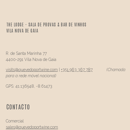
THE LODGE - SALA DE PROVAS & BAR DE VINHOS
VILA NOVA DE GAIA
R. de Santa Marinha 77
4400-291 Vila Nova de Gaia
visits@
quevedo
portwine.com
|
+351 963 367 787
(Chamada
para a rede móvel nacional)
GPS: 41.136548, -8.61473
CONTACTO
Comercial
sales@quevedo
portwine.com