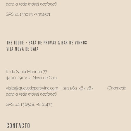
para a rede móvel nacional)
GPS 41.139073,-7.394571
THE LODGE - SALA DE PROVAS & BAR DE VINHOS
VILA NOVA DE GAIA
R. de Santa Marinha 77
4400-291 Vila Nova de Gaia
visits@
quevedo
portwine.com
|
+351 963 367 787
(Chamada
para a rede móvel nacional)
GPS: 41.136548, -8.61473
CONTACTO