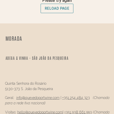
MORADA
ADEGA & VINHA - SÃO JOÃO DA PESQUEIRA
Quinta Senhora do Rosário
5130-373 S. João da Pesqueira
Geral:
info@
quevedo
portwine.com
|
+351 254 484 323
(Chamada
para a rede fixa nacional)
Visitas:
hello@
quevedo
portwine.com
|
+351 938 661 993
(Chamada