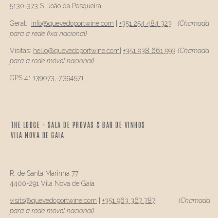
5130-373 S. João da Pesqueira
Geral:
info@
quevedo
portwine.com
|
+351 254 484 323
(Chamada
para a rede fixa nacional)
Visitas:
hello@
quevedo
portwine.com
|
+351 938 661 993
(Chamada
para a rede móvel nacional)
GPS 41.139073,-7.394571
THE LODGE - SALA DE PROVAS & BAR DE VINHOS
VILA NOVA DE GAIA
R. de Santa Marinha 77
4400-291 Vila Nova de Gaia
visits@
quevedo
portwine.com
|
+351 963 367 787
(Chamada
para a rede móvel nacional)