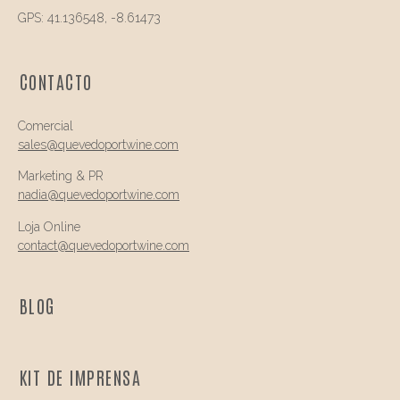
GPS: 41.136548, -8.61473
CONTACTO
Comercial
sales@quevedo
portwine.com
Marketing & PR
nadia@
quevedo
portwine.com
Loja Online
contact@
quevedo
portwine.com
BLOG
KIT DE IMPRENSA