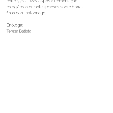
entre 15ºC – 18ºC. Após a fermentação,
estagiámos durante 4 meses sobre borras
finas com batonnage.
Enóloga
:
Teresa Batista