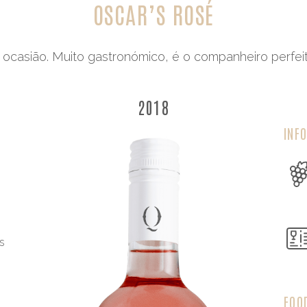
OSCAR’S ROSÉ
r ocasião. Muito gastronómico, é o companheiro perfeito
2018
INF
s
FOO