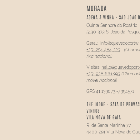
MORADA
ADEGA & VINHA - SÃO JOÃO 
Quinta Senhora do Rosário
5130-373 S. João da Pesque
Geral:
info@
quevedo
portw
+351 254 484 323
(Chamad
fixa nacional)
Visitas:
hello@
quevedo
port
+351 938 661 993
(Chamada
móvel nacional)
GPS 41.139073,-7.394571
THE LODGE - SALA DE PROVAS
VINHOS
VILA NOVA DE GAIA
R. de Santa Marinha 77
4400-291 Vila Nova de Gai