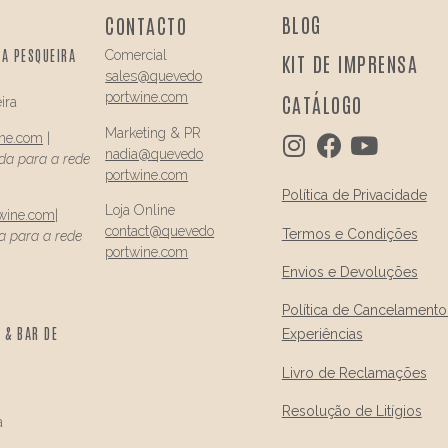
BLOG
CONTACTO
DA PESQUEIRA
Comercial
KIT DE IMPRENSA
sales@quevedo
portwine.com
CATÁLOGO
ira
Marketing & PR
ine.com
|
nadia@
quevedo
a para a rede
portwine.com
Política de Privacidade
Loja Online
wine.com
|
contact@
quevedo
Termos e Condições
 para a rede
portwine.com
Envios e Devoluções
Política de Cancelamento
 & BAR DE
Experiências
Livro de Reclamações
Resolução de Litígios
a