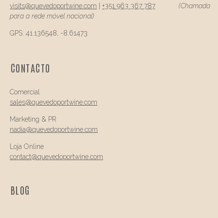
visits@
quevedo
portwine.com
|
+351 963 367 787
(Chamada
para a rede móvel nacional)
GPS: 41.136548, -8.61473
CONTACTO
Comercial
sales@quevedo
portwine.com
Marketing & PR
nadia@
quevedo
portwine.com
Loja Online
contact@
quevedo
portwine.com
BLOG