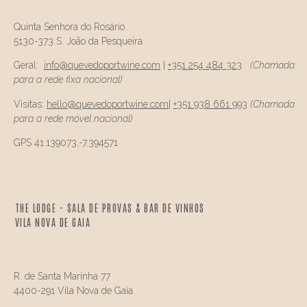
Quinta Senhora do Rosário
5130-373 S. João da Pesqueira
Geral:
info@
quevedo
portwine.com
|
+351 254 484 323
(Chamada
para a rede fixa nacional)
Visitas:
hello@
quevedo
portwine.com
|
+351 938 661 993
(Chamada
para a rede móvel nacional)
GPS 41.139073,-7.394571
THE LODGE - SALA DE PROVAS & BAR DE VINHOS
VILA NOVA DE GAIA
R. de Santa Marinha 77
4400-291 Vila Nova de Gaia