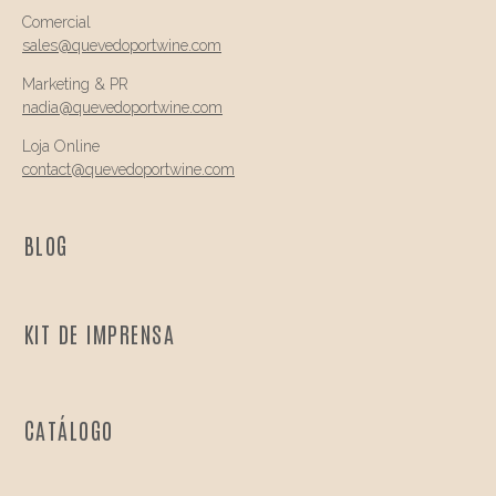
Comercial
sales@quevedo
portwine.com
Marketing & PR
nadia@
quevedo
portwine.com
Loja Online
contact@
quevedo
portwine.com
BLOG
KIT DE IMPRENSA
CATÁLOGO