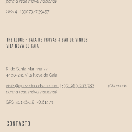
para a rede móvel nacional)
GPS 41.139073,-7.394571
THE LODGE - SALA DE PROVAS & BAR DE VINHOS
VILA NOVA DE GAIA
R. de Santa Marinha 77
4400-291 Vila Nova de Gaia
visits@
quevedo
portwine.com
|
+351 963 367 787
(Chamada
para a rede móvel nacional)
GPS: 41.136548, -8.61473
CONTACTO