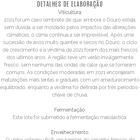
DETALHES DE ELABORAÇÃO
Viticultura
:
2021 foi um claro lembrete de que, embora o Douro esteja,
sem dúvida, a ser moldado pelos impactos das alterações
climáticas, o clima continua a ser imprevisível. Após uma
sucessão de anos muito quentes e secos no Douro, o ciclo
de crescimento e a vindima de 2021 foram dos mais frescos
dos últimos anos. A região teve um verão invulgarmente
fresco, sem nenhuma das ondas de calor que se tornaram
comuns. As condições moderadas em 2021 encorajaram
maturações mais lentas e graduais com um amadurecimento
equilibrado, enquanto a vindima foi definida por três períodos-
chave de chuva.
Fermentação
:
Este lote foi submetido a fermentação maloláctica.
Envelhecimento
:
O vinho estagiou 65% em barricas de carvalho francês de