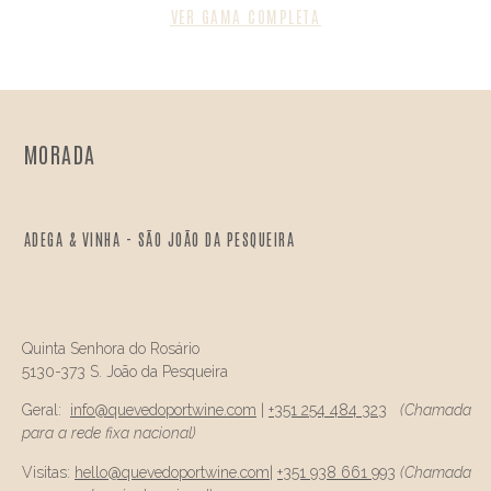
VER GAMA COMPLETA
MORADA
ADEGA & VINHA - SÃO JOÃO DA PESQUEIRA
Quinta Senhora do Rosário
5130-373 S. João da Pesqueira
Geral:
info@
quevedo
portwine.com
|
+351 254 484 323
(Chamada
para a rede fixa nacional)
Visitas:
hello@
quevedo
portwine.com
|
+351 938 661 993
(Chamada