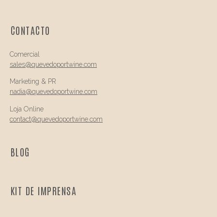
CONTACTO
Comercial
sales@quevedo
portwine.com
Marketing & PR
nadia@
quevedo
portwine.com
Loja Online
contact@
quevedo
portwine.com
BLOG
KIT DE IMPRENSA