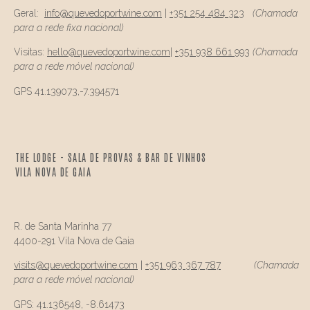
Geral:
info@
quevedo
portwine.com
|
+351 254 484 323
(Chamada
para a rede fixa nacional)
Visitas:
hello@
quevedo
portwine.com
|
+351 938 661 993
(Chamada
para a rede móvel nacional)
GPS 41.139073,-7.394571
THE LODGE - SALA DE PROVAS & BAR DE VINHOS
VILA NOVA DE GAIA
R. de Santa Marinha 77
4400-291 Vila Nova de Gaia
visits@
quevedo
portwine.com
|
+351 963 367 787
(Chamada
para a rede móvel nacional)
GPS: 41.136548, -8.61473