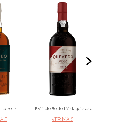
anco 2012
LBV (Late Bottled Vintage) 2020
Porto Vintage 
IS​
VER MAIS​
VER MAIS​