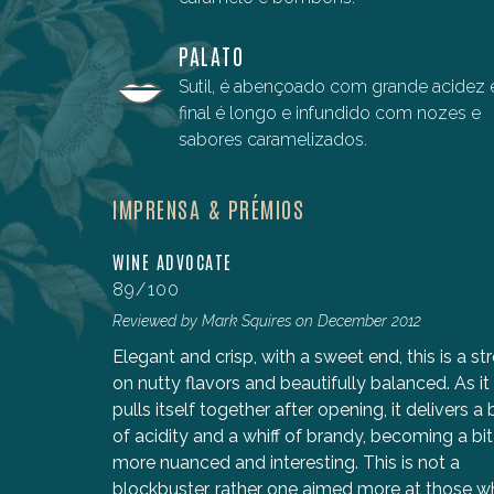
PALATO
Sutil, é abençoado com grande acidez 
final é longo e infundido com nozes e
sabores caramelizados.
IMPRENSA & PRÉMIOS
WINE ADVOCATE
89/100
tado,
Reviewed by Mark Squires on December 2012
letar.
Elegant and crisp, with a sweet end, this is a st
e de
on nutty flavors and beautifully balanced. As it
ma nuance
pulls itself together after opening, it delivers a 
 própria.
of acidity and a whiff of brandy, becoming a bit
more nuanced and interesting. This is not a
blockbuster, rather one aimed more at those 