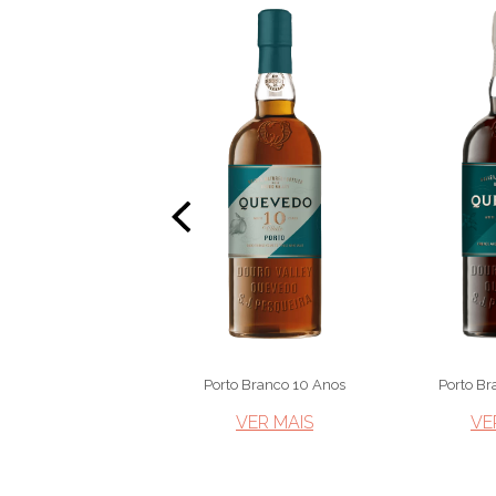
o Lágrima Reserva
Porto Branco 10 Anos
Porto Br
VER MAIS​
VER MAIS​
VE