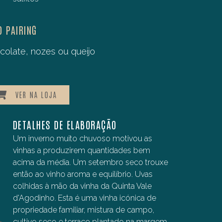
D PAIRING
colate, nozes ou queijo
VER NA LOJA
WINE ADVOCATE
DETALHES DE ELABORAÇÃO
89/100
Um inverno muito chuvoso motivou as
Reviewed by Mark Squires on December 2012
vinhas a produzirem quantidades bem
Elegant and crisp, with a sweet end, this is a strong
acima da média. Um setembro seco trouxe
on nutty flavors and beautifully balanced. As it
então ao vinho aroma e equilíbrio. Uvas
pulls itself together after opening, it delivers a burst
colhidas à mão da vinha da Quinta Vale
of acidity and a whiff of brandy, becoming a bit
d'Agodinho. Esta é uma vinha icónica de
more nuanced and interesting. This is not a
propriedade familiar, mistura de campo,
blockbuster, rather one aimed more at those who
cultivo seco e terraço plantado na margem