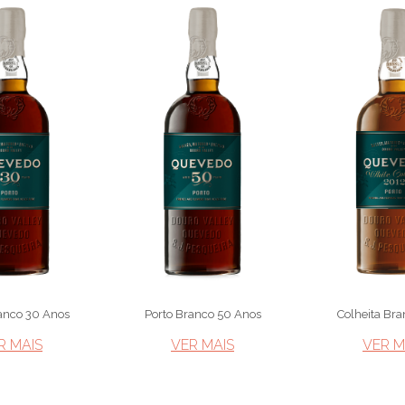
anco 30 Anos
Porto Branco 50 Anos
Colheita Br
R MAIS​
VER MAIS​
VER MA