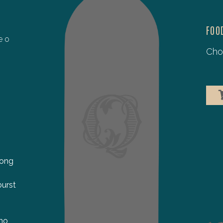
FOO
e o
Cho
REVISTA DE VINHOS
92/100
Granada. Notas de verniz e fruto desidratado,
algum fumo e bolo de chocolate a completar.
rong
Tanino macio, sensação sempre presente de
tabaco, final de perfil vegetal e com uma nuance
burst
de tintura de iodo. Tem uma matriz muito própria.
Consumo: 2025-2032.
who