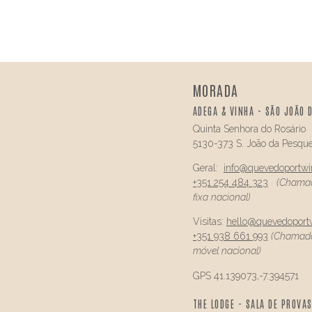
MORADA
ADEGA & VINHA - SÃO JOÃO 
Quinta Senhora do Rosário
5130-373 S. João da Pesque
Geral:
info@
quevedo
portw
+351 254 484 323
(Chamad
fixa nacional)
Visitas:
hello@
quevedo
port
+351 938 661 993
(Chamada
móvel nacional)
GPS 41.139073,-7.394571
THE LODGE - SALA DE PROVAS