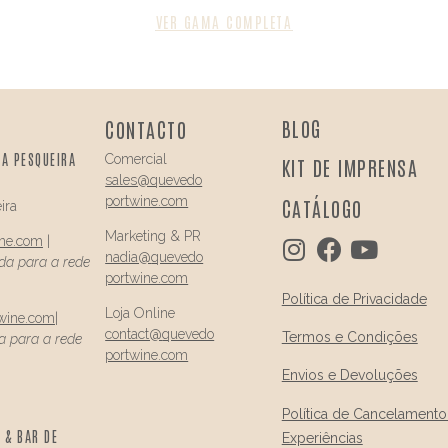
VER GAMA COMPLETA
BLOG
CONTACTO
DA PESQUEIRA
Comercial
KIT DE IMPRENSA
sales@quevedo
portwine.com
CATÁLOGO
ira
Marketing & PR
ine.com
|
nadia@
quevedo
a para a rede
portwine.com
Política de Privacidade
Loja Online
wine.com
|
contact@
quevedo
Termos e Condições
 para a rede
portwine.com
Envios e Devoluções
Política de Cancelamento
 & BAR DE
Experiências