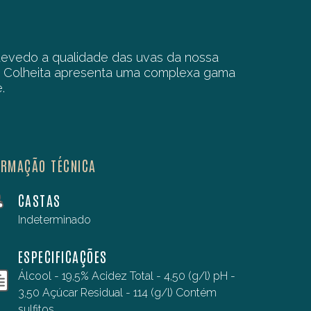
uevedo a qualidade das uvas da nossa
ste Colheita apresenta uma complexa gama
.
ORMAÇÃO TÉCNICA
CASTAS
Indeterminado
ESPECIFICAÇÕES
Álcool - 19,5% Acidez Total - 4,50 (g/l) pH -
3,50 Açúcar Residual - 114 (g/l) Contém
sulfitos