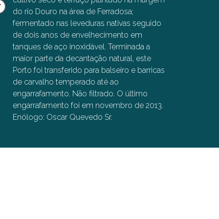
appreciate the elegance and refreshing acidity, but
do rio Douro na área de Ferradosa;
it gradually grew on me and stayed in balance. It is
fermentado nas leveduras nativas seguido
a charming youngster.
de dois anos de envelhecimento em
tanques de aço inoxidável. Terminada a
maior parte da decantação natural, este
Porto foi transferido para balseiro e barricas
de carvalho temperado até ao
engarrafamento. Não filtrado. O último
engarrafamento foi em novembro de 2013.
Enólogo: Oscar Quevedo Sr.