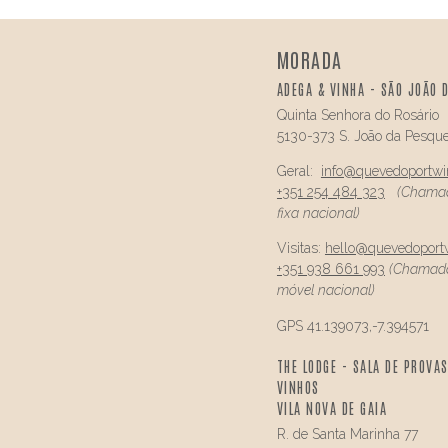
MORADA
ADEGA & VINHA - SÃO JOÃO 
Quinta Senhora do Rosário
5130-373 S. João da Pesque
Geral:
info@
quevedo
portw
+351 254 484 323
(Chamad
fixa nacional)
Visitas:
hello@
quevedo
port
+351 938 661 993
(Chamada
móvel nacional)
GPS 41.139073,-7.394571
THE LODGE - SALA DE PROVAS
VINHOS
VILA NOVA DE GAIA
R. de Santa Marinha 77