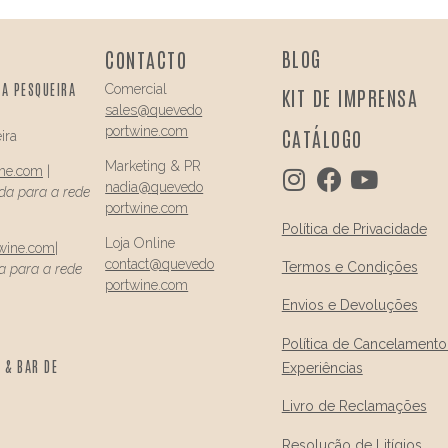
BLOG
CONTACTO
DA PESQUEIRA
Comercial
KIT DE IMPRENSA
sales@quevedo
portwine.com
CATÁLOGO
ira
Marketing & PR
ine.com
|
nadia@
quevedo
a para a rede
portwine.com
Política de Privacidade
Loja Online
wine.com
|
contact@
quevedo
Termos e Condições
 para a rede
portwine.com
Envios e Devoluções
Política de Cancelamento
 & BAR DE
Experiências
Livro de Reclamações
Resolução de Litígios