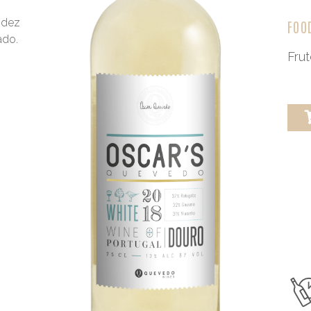
idez
FOO
ado.
Frut