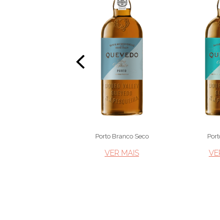
aic Branco 2022
Porto Branco Seco
Port
VER MAIS​
VER MAIS​
VE