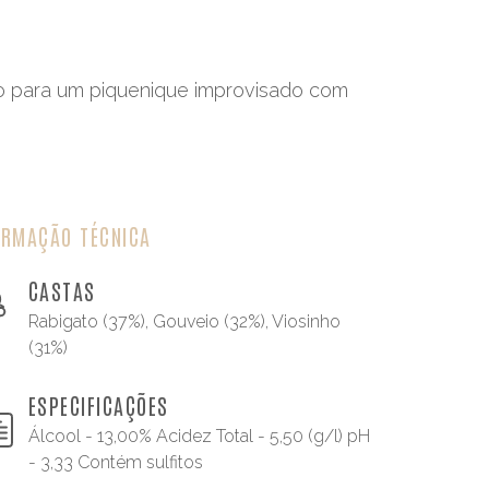
inho para um piquenique improvisado com
ORMAÇÃO TÉCNICA
CASTAS
Rabigato (37%), Gouveio (32%), Viosinho
(31%)
ESPECIFICAÇÕES
Álcool - 13,00% Acidez Total - 5,50 (g/l) pH
- 3,33 Contém sulfitos