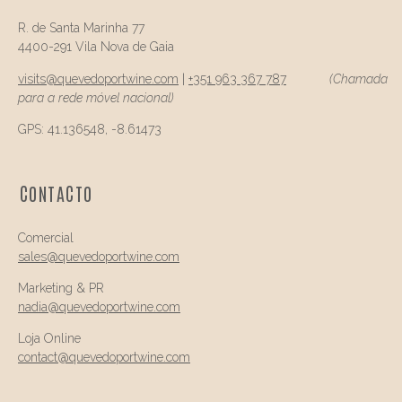
R. de Santa Marinha 77
4400-291 Vila Nova de Gaia
visits@
quevedo
portwine.com
|
+351 963 367 787
(Chamada
para a rede móvel nacional)
GPS: 41.136548, -8.61473
CONTACTO
Comercial
sales@quevedo
portwine.com
Marketing & PR
nadia@
quevedo
portwine.com
Loja Online
contact@
quevedo
portwine.com