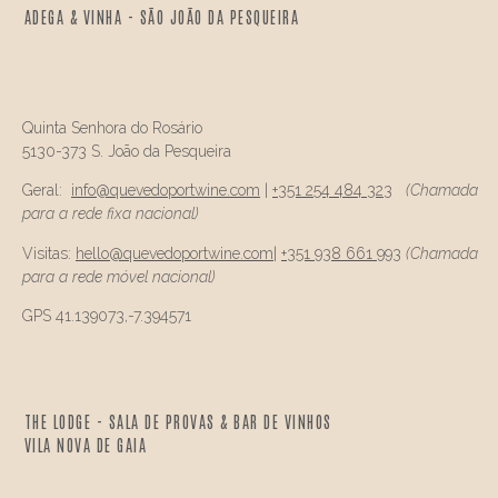
ADEGA & VINHA - SÃO JOÃO DA PESQUEIRA
Quinta Senhora do Rosário
5130-373 S. João da Pesqueira
Geral:
info@
quevedo
portwine.com
|
+351 254 484 323
(Chamada
para a rede fixa nacional)
Visitas:
hello@
quevedo
portwine.com
|
+351 938 661 993
(Chamada
para a rede móvel nacional)
GPS 41.139073,-7.394571
THE LODGE - SALA DE PROVAS & BAR DE VINHOS
VILA NOVA DE GAIA