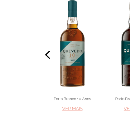
o Lágrima Reserva
Porto Branco 10 Anos
Porto Br
VER MAIS​
VER MAIS​
VE