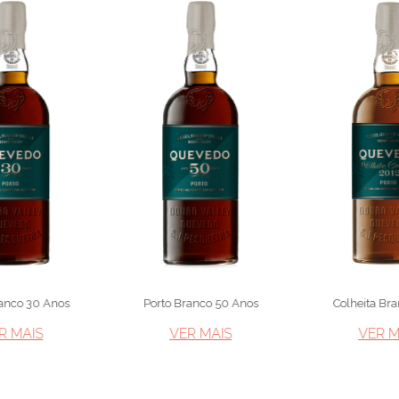
anco 30 Anos
Porto Branco 50 Anos
Colheita Br
R MAIS​
VER MAIS​
VER MA