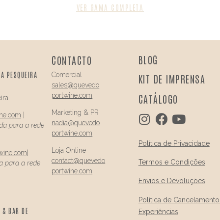
VER GAMA COMPLETA
BLOG
CONTACTO
DA PESQUEIRA
Comercial
KIT DE IMPRENSA
sales@quevedo
portwine.com
CATÁLOGO
ira
Marketing & PR
ine.com
|
nadia@
quevedo
a para a rede
portwine.com
Política de Privacidade
Loja Online
wine.com
|
contact@
quevedo
Termos e Condições
 para a rede
portwine.com
Envios e Devoluções
Política de Cancelamento
 & BAR DE
Experiências