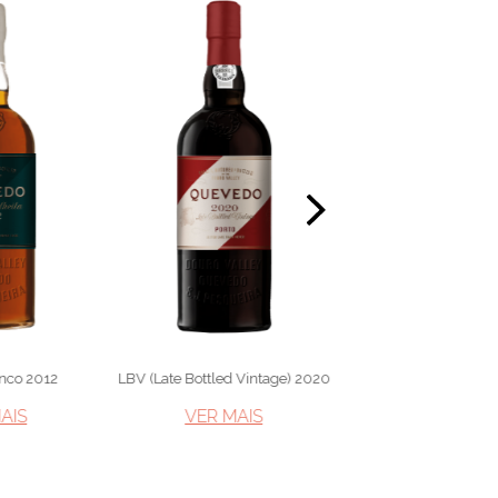
anco 2012
LBV (Late Bottled Vintage) 2020
Porto Vintage 
IS​
VER MAIS​
VER MAIS​