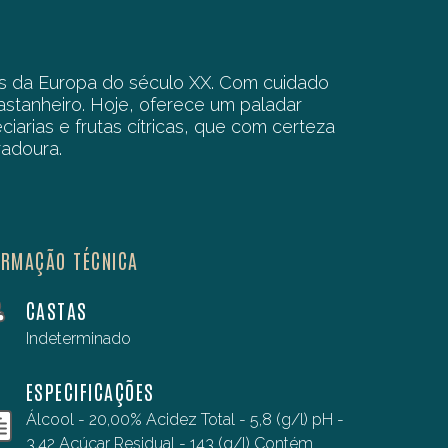
os da Europa do século XX. Com cuidado
astanheiro. Hoje, oferece um paladar
arias e frutas cítricas, que com certeza
radoura.
ORMAÇÃO TÉCNICA
CASTAS
Indeterminado
ESPECIFICAÇÕES
Álcool - 20,00% Acidez Total - 5,8 (g/l) pH -
3,42 Açúcar Residual - 143 (g/l) Contém