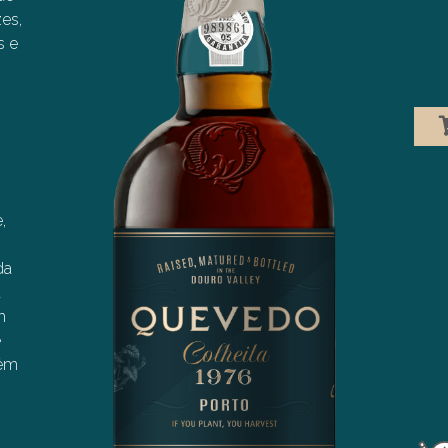
es,
s e
,
da
a
m
e
lém