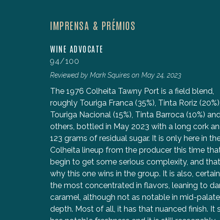
IMPRENSA & PRÉMIOS
WINE ADVOCATE
94/100
 tintura de
Reviewed by Mark Squires on May 24, 2023
 tem
The 1976 Colheita Tawny Port is a field blend,
quilibrada,
roughly Touriga Franca (35%), Tinta Roriz (20%)
ntolada e
Touriga Nacional (15%), Tinta Barroca (10%) an
.
others, bottled in May 2023 with a long cork a
123 grams of residual sugar. It is only here in th
Colheita lineup from the producer this time tha
begin to get some serious complexity, and that
why this one wins in the group. It is also, certain
the most concentrated in flavors, leaning to da
caramel, although not as notable in mid-palate
depth. Most of all, it has that nuanced finish. It st