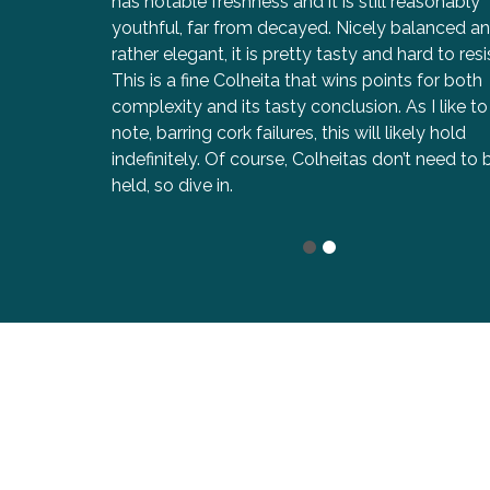
has notable freshness and it is still reasonably
youthful, far from decayed. Nicely balanced a
rather elegant, it is pretty tasty and hard to resi
This is a fine Colheita that wins points for both
complexity and its tasty conclusion. As I like to
note, barring cork failures, this will likely hold
indefinitely. Of course, Colheitas don’t need to 
held, so dive in.
1
2