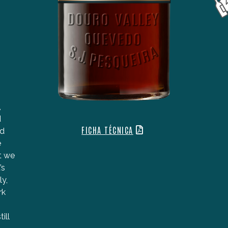
REVISTA DE VINHOS
96/100
Aloirado, reflexos esverdeados. Notas de tintura de
iodo, fumo e madeira exótica. A doçura tem
embalo pela boa acidez. A esquadria é equilibrada,
,
o final aguerrido e com uma nuance mentolada e
d
de folha de tabaco. A sugestão é abrir já.
FICHA TÉCNICA
nd
e
t we
’s
ly,
rk
ill