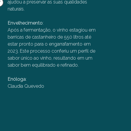
ajudou a preservar as suas qualidades
naturais.
Envelhecimento
:
WINE ADVOCATE
Após a fermentação, o vinho estagiou em
94/100
barricas de castanheiro de 550 litros até
estar pronto para o engarrafamento em
Reviewed by Mark Squires on May 24, 2023
2023. Este processo conferiu um perfil de
The 1976 Colheita Tawny Port is a field blend,
sabor único ao vinho, resultando em um
roughly Touriga Franca (35%), Tinta Roriz (20%),
sabor bem equilibrado e refinado.
Touriga Nacional (15%), Tinta Barroca (10%) and
others, bottled in May 2023 with a long cork and
Enóloga
:
123 grams of residual sugar. It is only here in the
Claudia Quevedo
Colheita lineup from the producer this time that we
begin to get some serious complexity, and that’s
why this one wins in the group. It is also, certainly,
the most concentrated in flavors, leaning to dark
caramel, although not as notable in mid-palate
depth. Most of all, it has that nuanced finish. It still