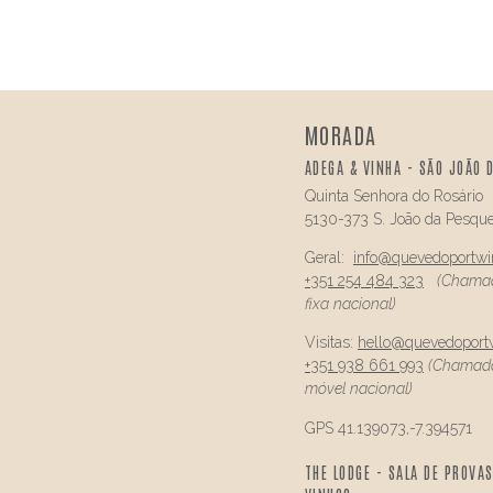
MORADA
ADEGA & VINHA - SÃO JOÃO 
Quinta Senhora do Rosário
5130-373 S. João da Pesque
Geral:
info@
quevedo
portw
+351 254 484 323
(Chamad
fixa nacional)
Visitas:
hello@
quevedo
port
+351 938 661 993
(Chamada
móvel nacional)
GPS 41.139073,-7.394571
THE LODGE - SALA DE PROVAS