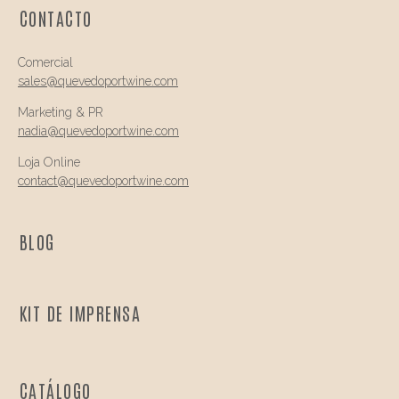
CONTACTO
Comercial
sales@quevedo
portwine.com
Marketing & PR
nadia@
quevedo
portwine.com
Loja Online
contact@
quevedo
portwine.com
BLOG
KIT DE IMPRENSA
CATÁLOGO