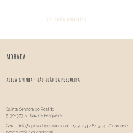
VER GAMA COMPLETA
MORADA
ADEGA & VINHA - SÃO JOÃO DA PESQUEIRA
Quinta Senhora do Rosário
5130-373 S. João da Pesqueira
Geral:
info@
quevedo
portwine.com
|
+351 254 484 323
(Chamada
para a rede fixa nacional)