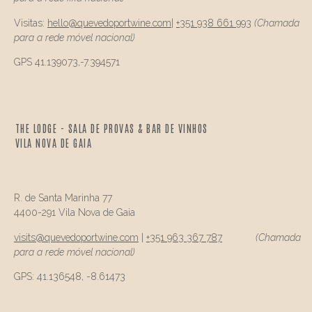
Visitas:
hello@
quevedo
portwine.com
|
+351 938 661 993
(Chamada
para a rede móvel nacional)
GPS 41.139073,-7.394571
THE LODGE - SALA DE PROVAS & BAR DE VINHOS
VILA NOVA DE GAIA
R. de Santa Marinha 77
4400-291 Vila Nova de Gaia
visits@
quevedo
portwine.com
|
+351 963 367 787
(Chamada
para a rede móvel nacional)
GPS: 41.136548, -8.61473